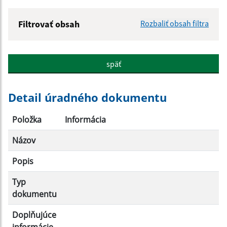
Filtrovať obsah
Rozbaliť obsah filtra
Názov:
späť
Popis:
Detail úradného dokumentu
Dátum zverejnenia od:
Položka
Informácia
Názov
Dátum zverejnenia do:
Popis
Typ
Filtrovať
Reset
dokumentu
Doplňujúce