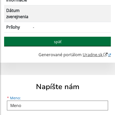
informácie
Dátum
zverejnenia
Prílohy
-
späť
Generované portálom
Uradne.sk
Napíšte nám
Meno
Priezvisko
E-mailová adresa
*
Meno: