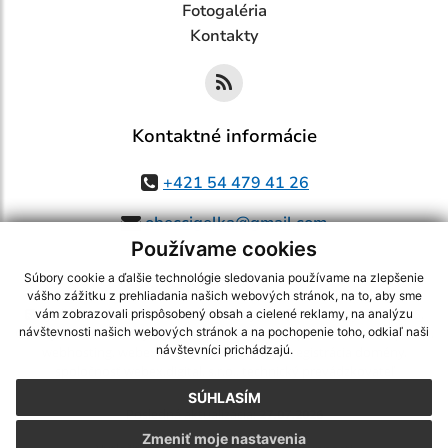
Fotogaléria
Kontakty
Kontaktné informácie
+421 54 479 41 26
obeccigelka@gmail.com
Používame cookies
Súbory cookie a ďalšie technológie sledovania používame na zlepšenie
vášho zážitku z prehliadania našich webových stránok, na to, aby sme
využite možnosť získavania aktuálnych informácií s využitím RSS
,
vám zobrazovali prispôsobený obsah a cielené reklamy, na analýzu
CMS systém (redakčný) systém ECHELON 2,
Mapa stránok
,
web portál
,
návštevnosti našich webových stránok a na pochopenie toho, odkiaľ naši
návštevníci prichádzajú.
webhosting
,
webex.digital, s.r.o.
,
domény
,
registrácia domény
,
spoločnosť webex.digital, s.r.o.
,
technický prevádzkovateľ
SÚHLASÍM
Posledná aktualizácia:
27.07.2026
Zmeniť moje nastavenia