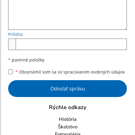
Príloha:
Príloha
*
povinné položky
*
Oboznámil som sa so
spracúvaním osobných údajov
Google reCaptcha Response
Odoslať správu
Rýchle odkazy
História
Školstvo
Fotogaléria