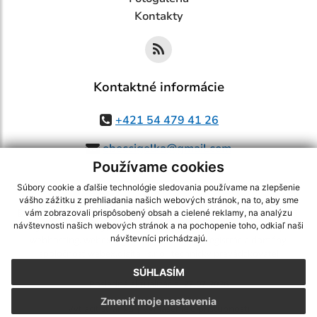
Kontakty
Kontaktné informácie
+421 54 479 41 26
obeccigelka@gmail.com
Používame cookies
Súbory cookie a ďalšie technológie sledovania používame na zlepšenie
vášho zážitku z prehliadania našich webových stránok, na to, aby sme
využite možnosť získavania aktuálnych informácií s využitím RSS
,
vám zobrazovali prispôsobený obsah a cielené reklamy, na analýzu
CMS systém (redakčný) systém ECHELON 2,
Mapa stránok
,
web portál
,
návštevnosti našich webových stránok a na pochopenie toho, odkiaľ naši
návštevníci prichádzajú.
webhosting
,
webex.digital, s.r.o.
,
domény
,
registrácia domény
,
spoločnosť webex.digital, s.r.o.
,
technický prevádzkovateľ
SÚHLASÍM
Posledná aktualizácia:
27.07.2026
Zmeniť moje nastavenia
Vytlačiť stránku
|
Vyhlásenie o prístupnosti