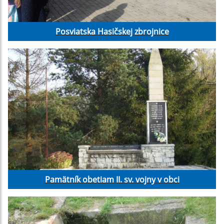
Posviatska Hasičskej zbrojnice
Pamätník obetiam II. sv. vojny v obci