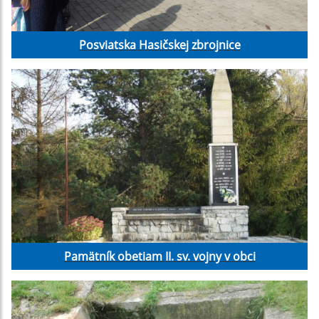
Posviatska Hasičskej zbrojnice
Pamätník obetiam II. sv. vojny v obci