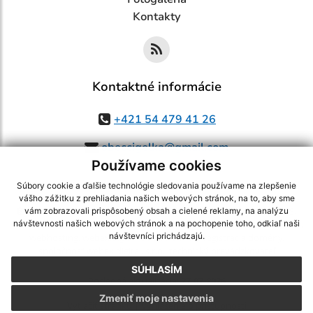
Kontakty
Kontaktné informácie
+421 54 479 41 26
obeccigelka@gmail.com
Používame cookies
Súbory cookie a ďalšie technológie sledovania používame na zlepšenie
vášho zážitku z prehliadania našich webových stránok, na to, aby sme
využite možnosť získavania aktuálnych informácií s využitím RSS
,
vám zobrazovali prispôsobený obsah a cielené reklamy, na analýzu
CMS systém (redakčný) systém ECHELON 2,
Mapa stránok
,
web portál
,
návštevnosti našich webových stránok a na pochopenie toho, odkiaľ naši
návštevníci prichádzajú.
webhosting
,
webex.digital, s.r.o.
,
domény
,
registrácia domény
,
spoločnosť webex.digital, s.r.o.
,
technický prevádzkovateľ
SÚHLASÍM
Posledná aktualizácia:
27.07.2026
Zmeniť moje nastavenia
Vytlačiť stránku
|
Vyhlásenie o prístupnosti