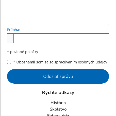
Príloha:
Príloha
*
povinné položky
*
Oboznámil som sa so
spracúvaním osobných údajov
Google reCaptcha Response
Odoslať správu
Rýchle odkazy
História
Školstvo
Fotogaléria