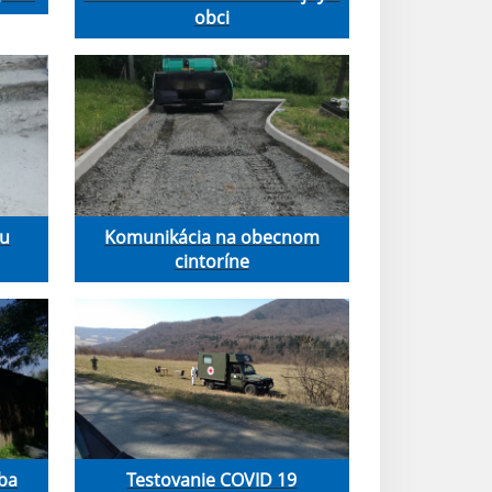
obci
pu
Komunikácia na obecnom
cintoríne
vba
Testovanie COVID 19