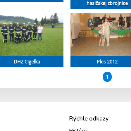
hasičskej zbrojnice
DHZ Cigeľka
Ples 2012
1
Rýchle odkazy
História