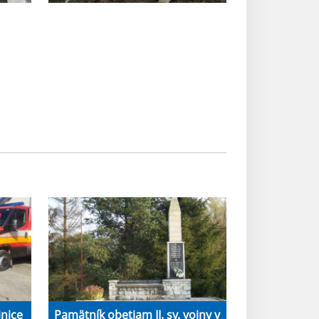
jnice
Pamätník obetiam II. sv. vojny v