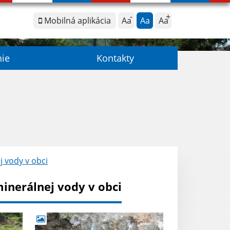
Mobilná aplikácia
Aa
Aa
Aa
nie
Kontakty
 vody v obci
inerálnej vody v obci