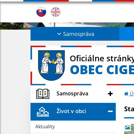
Samospráva
Oficiálne stránk
OBEC CIG
Samospráva
Ú
St
Život v obci
Aktuality