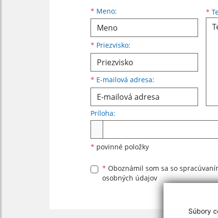
Meno
Priezvisko
E-mailová adresa
*
Meno:
*
Te
*
Priezvisko:
*
E-mailová adresa:
Príloha:
Príloha
*
povinné položky
*
Oboznámil som sa so
spracúvan
osobných údajov
Súbory co