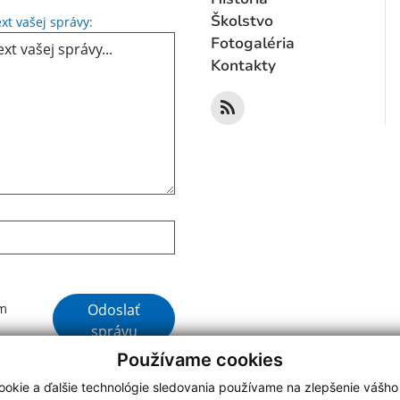
Text vašej správy...
Školstvo
xt vašej správy:
Fotogaléria
Kontakty
Google reCaptcha Response
Odoslať
ím
správu
Používame cookies
okie a ďalšie technológie sledovania používame na zlepšenie vášho