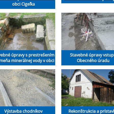
obci Cigeľka
vebné úpravy s prestrešením
Stavebné úpravy vstu
meňa minerálnej vody v obci
Obecného úradu
Výstavba chodníkov
Rekonštrukcia a prísta