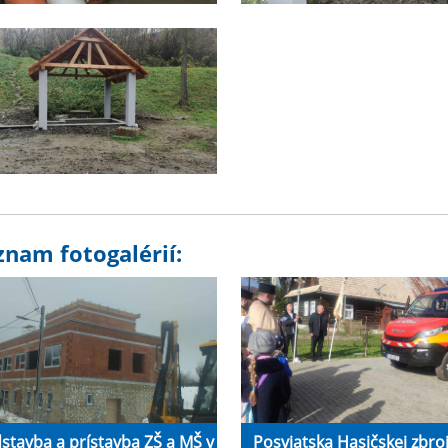
znam fotogalérií:
stavba a prístavba ZŠ a MŠ v
Posviatska Hasičskej zbro