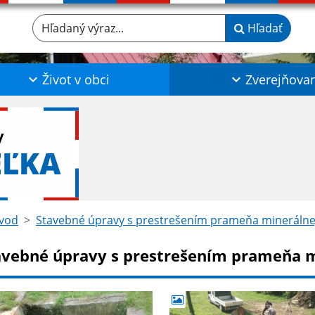
Hľadaný výraz...
Hľadať
Život v obci
Zverejňova
y
EĽKA
vod
Stavebné úpravy s prestrešením prameňa minerálnej
avebné úpravy s prestrešením prameňa m